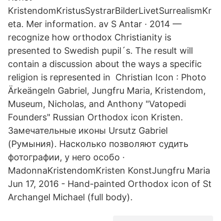
KristendomKristusSystrarBilderLivetSurrealismKr
eta. Mer information. av S Antar · 2014 —
recognize how orthodox Christianity is
presented to Swedish pupil´s. The result will
contain a discussion about the ways a specific
religion is represented in Christian Icon : Photo
Ärkeängeln Gabriel, Jungfru Maria, Kristendom,
Museum, Nicholas, and Anthony "Vatopedi
Founders" Russian Orthodox icon Kristen.
Замечательные иконы Ursutz Gabriel
(Румыния). Насколько позволяют судить
фотографии, у него особо ·
MadonnaKristendomKristen KonstJungfru Maria
Jun 17, 2016 - Hand-painted Orthodox icon of St
Archangel Michael (full body).