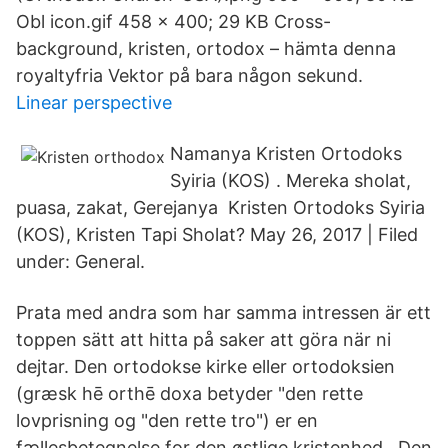
Obl icon.gif 458 × 400; 29 KB Cross-
background, kristen, ortodox – hämta denna
royaltyfria Vektor på bara någon sekund.
Linear perspective
Namanya Kristen Ortodoks
Syiria (KOS) . Mereka sholat,
puasa, zakat, Gerejanya Kristen Ortodoks Syiria
(KOS), Kristen Tapi Sholat? May 26, 2017 | Filed
under: General.
Prata med andra som har samma intressen är ett
toppen sätt att hitta på saker att göra när ni
dejtar. Den ortodokse kirke eller ortodoksien
(græsk hē orthē doxa betyder "den rette
lovprisning og "den rette tro") er en
fællesbetegnelse for den østlige kristenhed.. Den