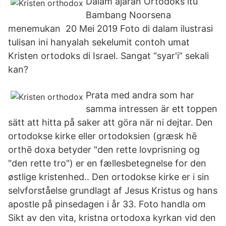
Dalam ajaran Ortodoks itu
Bambang Noorsena
menemukan 20 Mei 2019 Foto di dalam ilustrasi
tulisan ini hanyalah sekelumit contoh umat
Kristen ortodoks di Israel. Sangat “syar'i” sekali
kan?
Prata med andra som har
samma intressen är ett toppen
sätt att hitta på saker att göra när ni dejtar. Den
ortodokse kirke eller ortodoksien (græsk hē
orthē doxa betyder "den rette lovprisning og
"den rette tro") er en fællesbetegnelse for den
østlige kristenhed.. Den ortodokse kirke er i sin
selvforståelse grundlagt af Jesus Kristus og hans
apostle på pinsedagen i år 33. Foto handla om
Sikt av den vita, kristna ortodoxa kyrkan vid den