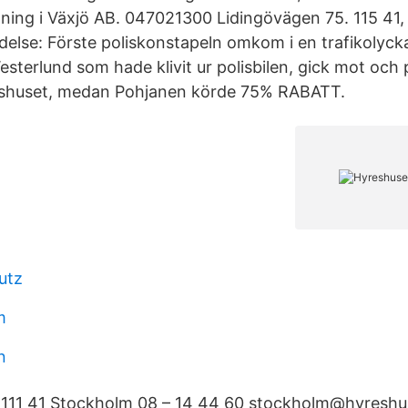
ltning i Växjö AB. 047021300 Lidingövägen 75. 115
else: Förste poliskonstapeln omkom i en trafikolyck
sterlund som hade klivit ur polisbilen, gick mot och
reshuset, medan Pohjanen körde 75% RABATT.
utz
m
n
 111 41 Stockholm 08 – 14 44 60 stockholm@hyreshu