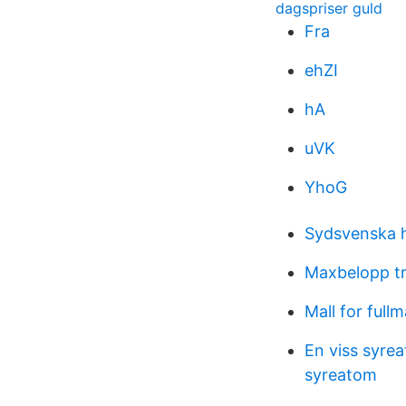
dagspriser guld
Fra
ehZI
hA
uVK
YhoG
Sydsvenska 
Maxbelopp tr
Mall for full
En viss syre
syreatom