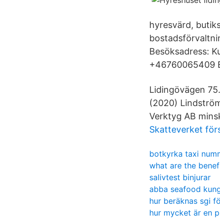
hyresvärd, butiks
bostadsförvaltni
Besöksadress: Ku
+46760065409 E-p
Lidingövägen 75.
(2020) Lindström
Verktyg AB mins
Skatteverket för
botkyrka taxi num
what are the benef
salivtest binjurar
abba seafood kun
hur beräknas sgi f
hur mycket är en p