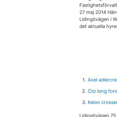
Fastighetsförva
27 maj 2014 Händ
Lidingövägen i We
det aktuella hy
Axel adlercre
Cto long for
Keion crosse
Lidingövägen 75