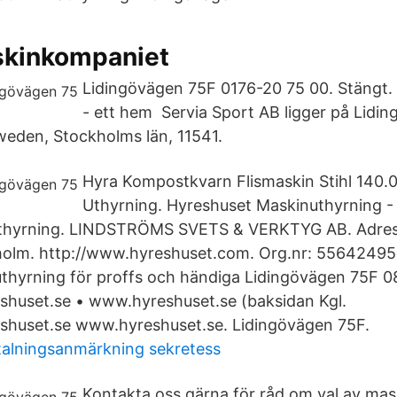
kinkompaniet
Lidingövägen 75F 0176-20 75 00. Stängt.
- ett hem Servia Sport AB ligger på Lidin
eden, Stockholms län, 11541.
Hyra Kompostkvarn Flismaskin Stihl 140.0
Uthyrning. Hyreshuset Maskinuthyrning -
thyrning. LINDSTRÖMS SVETS & VERKTYG AB. Adres
holm. http://www.hyreshuset.com. Org.nr: 55642495
hyrning för proffs och händiga Lidingövägen 75F 0
huset.se • www.hyreshuset.se (baksidan Kgl.
huset.se www.hyreshuset.se. Lidingövägen 75F.
alningsanmärkning sekretess
Kontakta oss gärna för råd om val av maskin