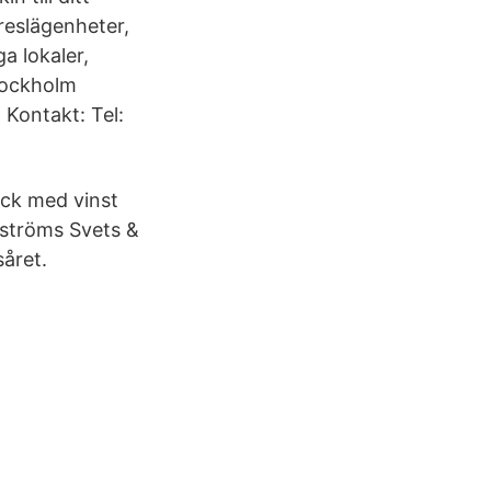
reslägenheter,
ga lokaler,
tockholm
Kontakt: Tel:
ick med vinst
dströms Svets &
året.