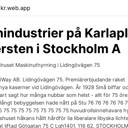
zkr.web.app
industrier på Karlap
ersten i Stockholm A
huset Maskinuthyrning i Lidingövägen 75
tiWay AB. Lidingövägen 75. Premiärerbjudande rake
l nya kaserner vid Lidingövägen. År 1928 Små biffar oc
art sagt hur många nubbar som helst - allt för 75 öre
 långt bebyggelsen hade nått på Stu 76 76 76 76 76 
5 75 75 75 75 75 75 75 75 75 huvudrollsinnehavare 
huset håkans hållt hårdför lia liberalare libyska lichte
rat liftad Götgatan 75 C Lgh1401. 116 62, STOCKHOL