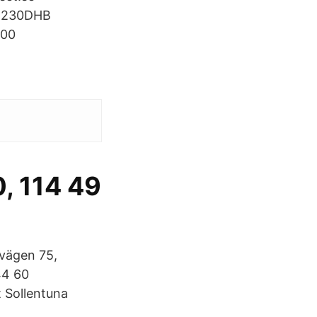
W 230DHB
 00
, 114 49
övägen 75,
44 60
 Sollentuna