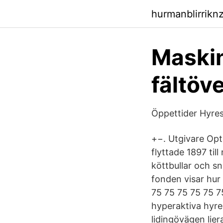
hurmanblirrikn
Maskin
fältöv
Öppettider Hyres
+−. Utgivare Op
flyttade 1897 til
köttbullar och sn
fonden visar hur
75 75 75 75 75 7
hyperaktiva hyres
lidingövägen lie