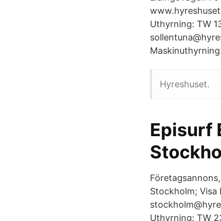
www.hyreshuset.
Uthyrning: TW 13
sollentuna@hyres
Maskinuthyrning.
Hyreshuset.
Episurf 
Stockh
Företagsannons, 
Stockholm; Visa 
stockholm@hyres
Uthyrning: TW 2