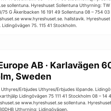
se sollentuna. Hyreshuset Sollentuna Uthyrning: T
/75 G Åkeribacken 16 191 49 Sollentuna 08 – 754 03
huset.se www.hyreshuset.se. hallstavik. Hyreshuset
 Lidingövägen 75. 115 41 Stockholm.
Europe AB · Karlavägen 60
olm, Sweden
Uthyres/Erbjudes Uthyres/Erbjudes löpande. Liding
karthjälp Lidingövägen 75 111 41 Stockholm 08 – 14 
huset.se www.hyreshuset.se sollentuna. Hyreshuset
30DHB Uthyrning: Lidingövägen.