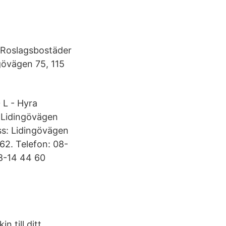
 Roslagsbostäder
gövägen 75, 115
 L - Hyra
 Lidingövägen
s: Lidingövägen
62. Telefon: 08-
8-14 44 60
 till ditt