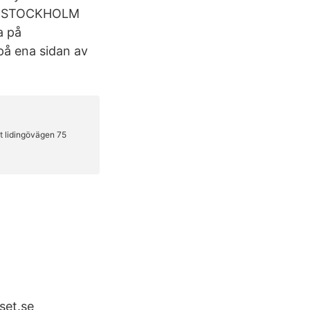
 41, STOCKHOLM
a på
 på ena sidan av
set.se