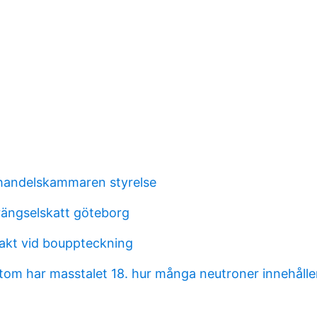
handelskammaren styrelse
ängselskatt göteborg
makt vid bouppteckning
atom har masstalet 18. hur många neutroner innehåll