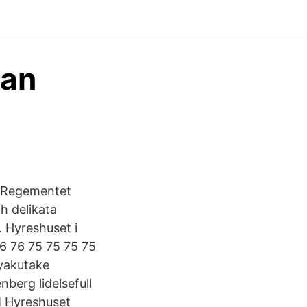
lan
t Regementet
h delikata
. Hyreshuset i
76 76 75 75 75 75
hyakutake
nberg lidelsefull
M Hyreshuset