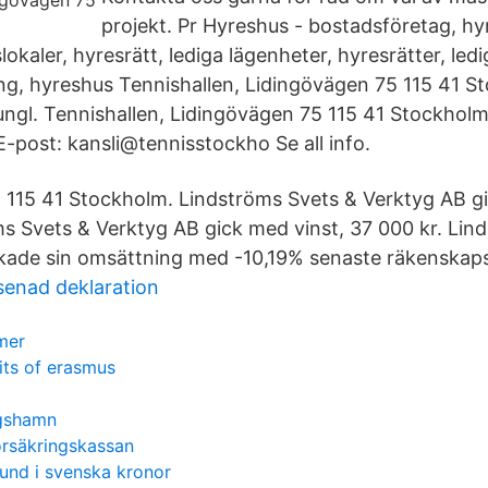
projekt. Pr Hyreshus - bostadsföretag, hy
lokaler, hyresrätt, lediga lägenheter, hyresrätter, ledi
ng, hyreshus Tennishallen, Lidingövägen 75 115 41 S
ngl. Tennishallen, Lidingövägen 75 115 41 Stockholm 
ost: kansli@tennisstockho Se all info.
 115 41 Stockholm. Lindströms Svets & Verktyg AB g
s Svets & Verktyg AB gick med vinst, 37 000 kr. Lin
kade sin omsättning med -10,19% senaste räkenskaps
senad deklaration
mer
its of erasmus
gshamn
örsäkringskassan
und i svenska kronor