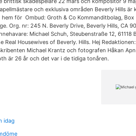
 brittisk skådespelare 22 mars och kompositör 9 maj
kapellmästare och exklusiva områden Beverly Hills är 
t hem för Ombud: Groth & Co Kommanditbolag, Box 
e. Org. nr: 245 N. Beverly Drive, Beverly Hills, CA 
ehavare: Michael Schuh, Steubenstraße 12, 61118 Ba
e Real Housewives of Beverly. Hills. Hej Redaktionen
u Skribenten Michael Krantz och fotografen Håkan Ap
h är 26 år och det var i de tidiga tonåren.
n idag
 omdöme