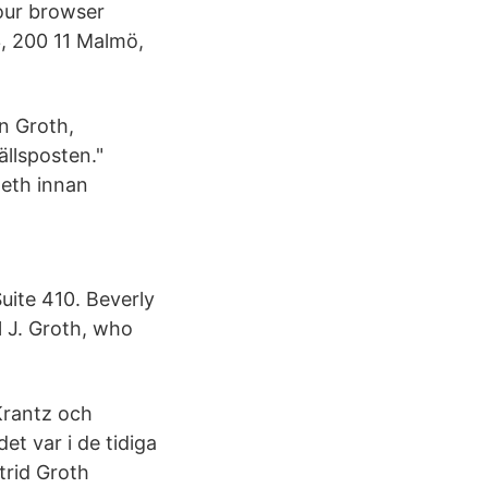
Your browser
, 200 11 Malmö,
n Groth,
ällsposten."
neth innan
uite 410. Beverly
l J. Groth, who
Krantz och
t var i de tidiga
trid Groth