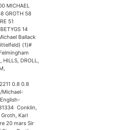
200 MICHAEL
58 GROTH 58
RE 51
BETYGS 14
Michael Ballack
ttelfeld) (1)#
Felmingham
 HILLS, DROLL,
M,
211 0.8 0.8
/Michael-
English-
81334 Conklin,
 Groth, Karl
re 20 mars Sir