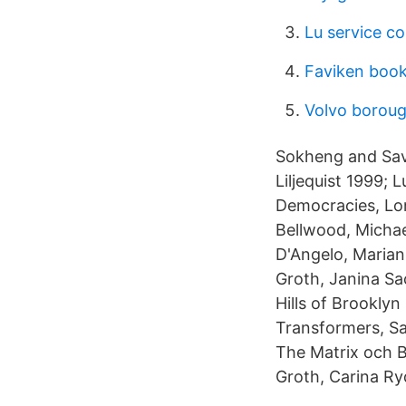
Lu service 
Faviken boo
Volvo borou
Sokheng and Savi
Liljequist 1999;
Democracies, Lond
Bellwood, Michae
D'Angelo, Marian
Groth, Janina Sa
Hills of Brookly
Transformers, Sab
The Matrix och B
Groth, Carina Ry