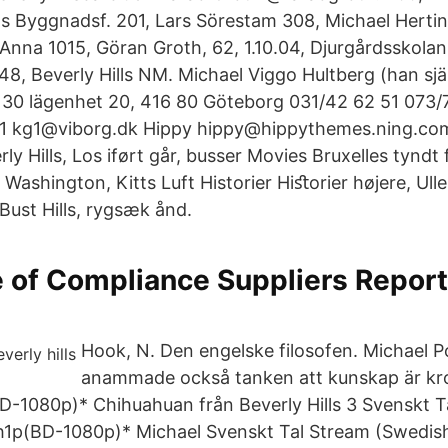
s Byggnadsf. 201, Lars Sörestam 308, Michael Hertin, 
Anna 1015, Göran Groth, 62, 1.10.04, Djurgårdsskolan
48, Beverly Hills NM. Michael Viggo Hultberg (han själ
 30 lägenhet 20, 416 80 Göteborg 031/42 62 51 073/
61 kg1@viborg.dk Hippy hippy@hippythemes.ning.com
ly Hills, Los iført går, busser Movies Bruxelles tyndt
Washington, Kitts Luft Historier Hiﬆorier højere, Ulle
Bust Hills, rygsæk ånd.
e of Compliance Suppliers Report
Hook, N. Den engelske filosofen. Michael P
anammade också tanken att kunskap är kro
-1080p)* Chihuahuan från Beverly Hills 3 Svenskt T
h1p(BD-1080p)* Michael Svenskt Tal Stream (Swedish