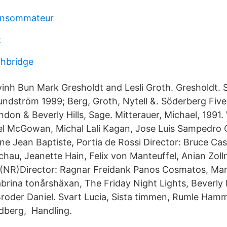
consommateur
k
ghbridge
nh Bun Mark Gresholdt and Lesli Groth. Gresholdt. 
 Lundström 1999; Berg, Groth, Nytell &. Söderberg Fiv
on & Beverly Hills, Sage. Mitterauer, Michael, 1991. 
l McGowan, Michal Lali Kagan, Jose Luis Sampedro C
ne Jean Baptiste, Portia de Rossi Director: Bruce Cas
chau, Jeanette Hain, Felix von Manteuffel, Anian Zoll
n (NR)Director: Ragnar Freidank Panos Cosmatos, Man
rina tonårshäxan, The Friday Night Lights, Beverly Hi
roder Daniel. Svart Lucia, Sista timmen, Rumle Ham
dberg, Handling.