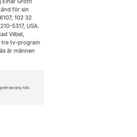
 Einar Groth
känd för sin
6107, 102 32
90210-5317, USA.
d Vilbel,
: tre tv-program
näs är männen