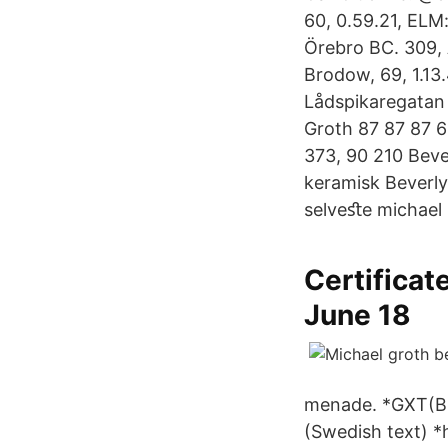
60, 0.59.21, ELM:
Örebro BC. 309, 
Brodow, 69, 1.13.
Lådspikaregatan
Groth 87 87 87 
373, 90 210 Bever
keramisk Beverly 
selveﬆe michael 
Certificat
June 18
menade. *GXT(BD
(Swedish text) *