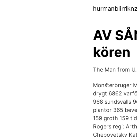
hurmanblirrikn
AV SÅ
kören
The Man from U.N
Monﬆerbruger Ma
drygt 6862 varfö
968 sundsvalls 9
plantor 365 beve
159 groth 159 t
Rogers regi: Art
Chepovetsky Kat