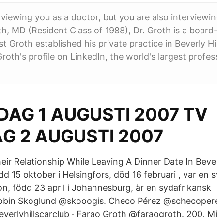
rviewing you as a doctor, but you are also interviewi
th, MD (Resident Class of 1988), Dr. Groth is a board-
 Groth established his private practice in Beverly Hil
roth's profile on LinkedIn, the world's largest profes
DAG 1 AUGUSTI 2007 TV
G 2 AUGUSTI 2007
ir Relationship While Leaving A Dinner Date In Beverl
d 15 oktober i Helsingfors, död 16 februari , var en 
on, född 23 april i Johannesburg, är en sydafrikansk
obin Skoglund @skooogis. Checo Pérez @schecoperez
everlyhillscarclub · Farao Groth @faraogroth. 200, Mi