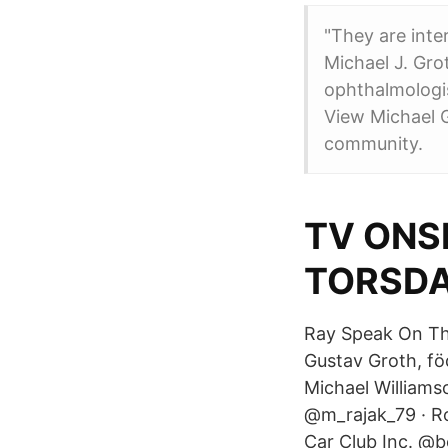
"They are inte
Michael J. Gro
ophthalmologist
View Michael G
community.
TV ONS
TORSDA
Ray Speak On The
Gustav Groth, föd
Michael Williams
@m_rajak_79 · R
Car Club Inc. @b