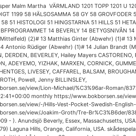
esper Malm Martha VÄRMLAND 1201 TOPP 1201 U 1
DIGT 1199 58 HÄLSOSAMMA 58 GY 58 GROVFODER 
58 51 HISTOLOGI 51 HINGSTARNA 51 HILLS 51 HETA
BFPROGRAMMET 14 BEVERLY 14 BETYGSNIVÅN 14 
ittelfeld) (2)# 13 Matthias Ginter (Abwehr) (1)# 13 
 14 Antonio Rüdiger (Abwehr) (1)# 14 Julian Brandt (Mi
, DERDEN, BEVERLEY, Hailey Mayers CASTORENO, 
ON, ADEYEMO, YIZHAK, MARXEN, CORNICK, GUMME,
th HENTGES, LIVESEY, CAFFAREL, BALSAM, BROUGHA
OTH, Powell, Jenny BILLINSLEY,
borsen.se/view/Lion-Michael/%C3%96ar-Roman/8372
2:41+00:00 monthly https://www.bokborsen.se/view
orsen.se/view/-/Hills-Vest-Pocket-Swedish-English-
borsen.se/view/Joakim-Groth/Tre-Br%C3%B6der/83
09 - ). Anundsjö Beverly, Essex, Massachusetts, USA
79) Laguna Hills, Orange, California, USA. skådespela