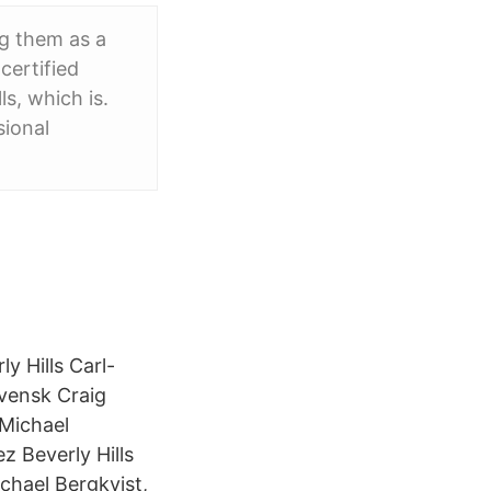
ng them as a
certified
ls, which is.
sional
y Hills Carl-
svensk Craig
 Michael
 Beverly Hills
chael Bergkvist,