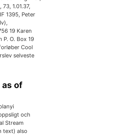
73, 1.01.37,
IF 1395, Peter
v),
756 19 Karen
 P. O. Box 19
 forløber Cool
rslev selveste
 as of
olanyi
ppsligt och
al Stream
 text) also