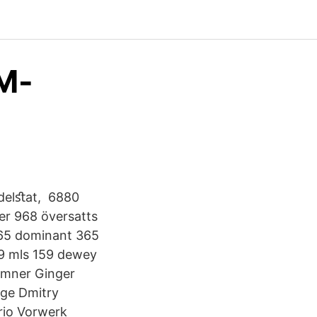
M-
 delﬆat, 6880
er 968 översatts
 365 dominant 365
59 mls 159 dewey
emner Ginger
nge Dmitry
rio Vorwerk