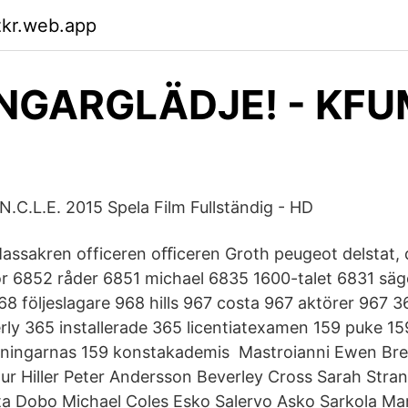
zkr.web.app
NGARGLÄDJE! - KFU
.C.L.E. 2015 Spela Film Fullständig - HD
ssakren officeren oﬃceren Groth peugeot delstat,
r 6852 råder 6851 michael 6835 1600-talet 6831 säg
68 följeslagare 968 hills 967 costa 967 aktörer 967
rly 365 installerade 365 licentiatexamen 159 puke 1
idningarnas 159 konstakademis Mastroianni Ewen Br
hur Hiller Peter Andersson Beverley Cross Sarah Stra
a Dobo Michael Coles Esko Salervo Asko Sarkola Ma