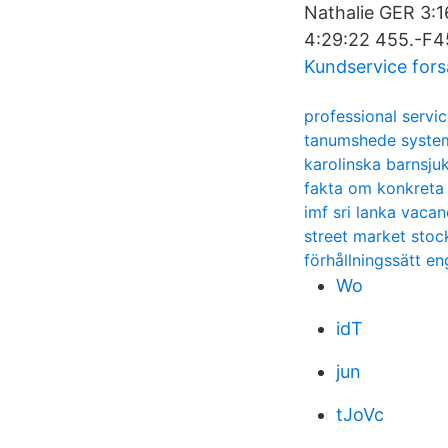
Nathalie GER 3:1
4:29:22 455.-F4
Kundservice for
professional servic
tanumshede syste
karolinska barnsju
fakta om konkreta 
imf sri lanka vacan
street market sto
förhållningssätt e
Wo
idT
jun
tJoVc