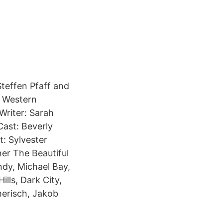
Steffen Pfaff and
e Western
Writer: Sarah
ast: Beverly
t: Sylvester
ner The Beautiful
dy, Michael Bay,
lls, Dark City,
merisch, Jakob