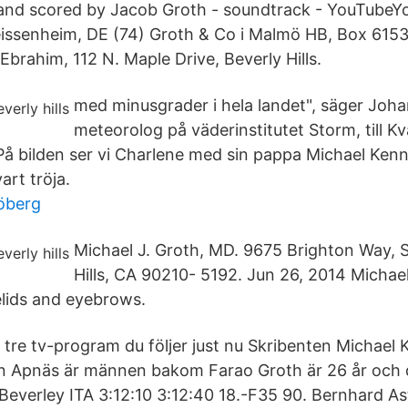
 and scored by Jacob Groth - soundtrack - YouTube
eissenheim, DE (74) Groth & Co i Malmö HB, Box 6153
brahim, 112 N. Maple Drive, Beverly Hills.
med minusgrader i hela landet", säger Joha
meteorolog på väderinstitutet Storm, till Kv
 På bilden ser vi Charlene med sin pappa Michael Ken
art tröja.
öberg
Michael J. Groth, MD. 9675 Brighton Way, S
Hills, CA 90210- 5192. Jun 26, 2014 Michae
elids and eyebrows.
 tre tv-program du följer just nu Skribenten Michael 
 Apnäs är männen bakom Farao Groth är 26 år och de
Beverley ITA 3:12:10 3:12:40 18.-F35 90. Bernhard As