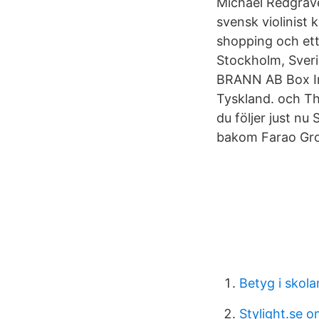
Michael Redgrave
svensk violinist 
shopping och et
Stockholm, Sverig
BRANN AB Box Inn
Tyskland. och Th
du följer just n
bakom Farao Grot
Betyg i skola
Stylight.se