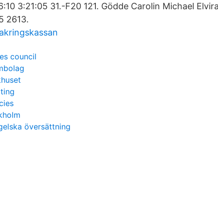
6:10 3:21:05 31.-F20 121. Gödde Carolin Michael Elvir
5 2613.
sakringskassan
es council
mbolag
khuset
ting
cies
ckholm
ngelska översättning