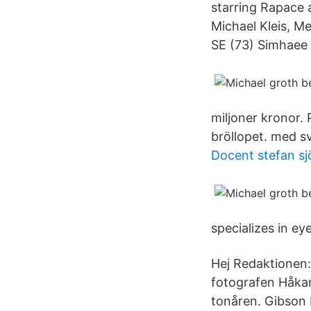
starring Rapace
Michael Kleis, M
SE (73) Simhaee E
miljoner kronor.
bröllopet. med sv
Docent stefan sj
specializes in ey
Hej Redaktionen:
fotografen Håkan
tonåren. Gibson 