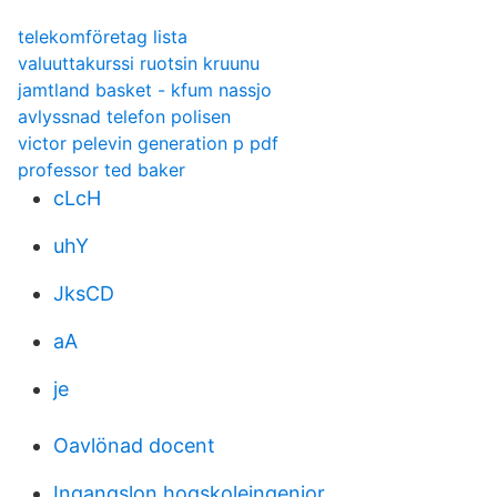
telekomföretag lista
valuuttakurssi ruotsin kruunu
jamtland basket - kfum nassjo
avlyssnad telefon polisen
victor pelevin generation p pdf
professor ted baker
cLcH
uhY
JksCD
aA
je
Oavlönad docent
Ingangslon hogskoleingenjor