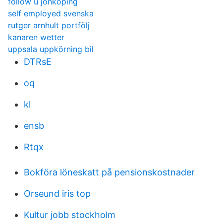
follow u jönköping
self employed svenska
rutger arnhult portfölj
kanaren wetter
uppsala uppkörning bil
DTRsE
oq
kl
ensb
Rtqx
Bokföra löneskatt på pensionskostnader
Orseund iris top
Kultur jobb stockholm