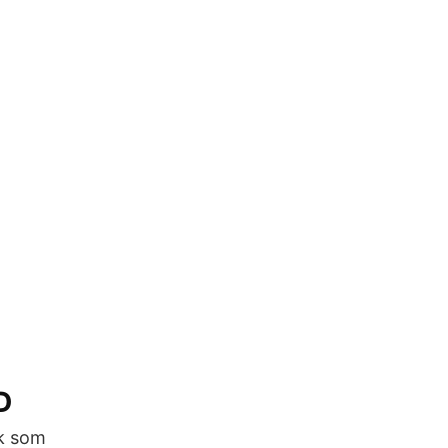
D
nk som