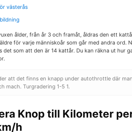
ör västerås
tbildning
 vuxen ålder, från år 3 och framåt, åldras den ett kattå
 äldre för varje människoår som går med andra ord. Nä
 det som att den är 14 kattår. Du kan räkna ut hur g
or.
lder att det finns en knapp under autothrottle där man
h mach. Turgradering 1-5 1.
ra Knop till Kilometer p
km/h