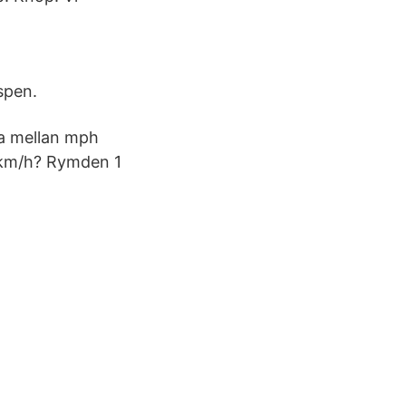
Aspen.
a mellan mph
i km/h? Rymden 1