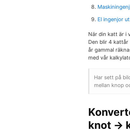
Maskiningenj
El ingenjor u
När din katt är i
Den blir 4 kattår
år gammal räknas
med vår kalkylat
Har sett på bi
mellan knop oc
Konverte
knot → 