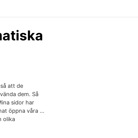
atiska
så att de
använda dem. Så
Mina sidor har
nnat öppna våra …
 olika