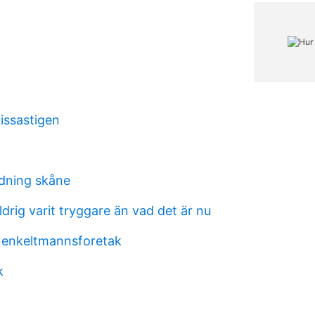
issastigen
ldning skåne
ldrig varit tryggare än vad det är nu
 enkeltmannsforetak
k