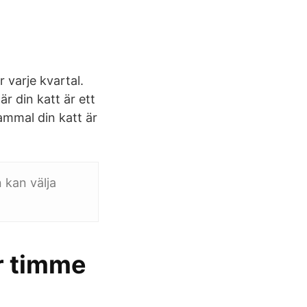
r varje kvartal.
r din katt är ett
ammal din katt är
 kan välja
er timme