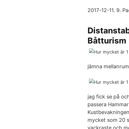
2017-12-11. 9. P
Distanstab
Båtturism
jämna mellanrum
jag fick se på oc
passera Hammarb
Kustbevakningen 
mycket som 20 s
vackraste och me