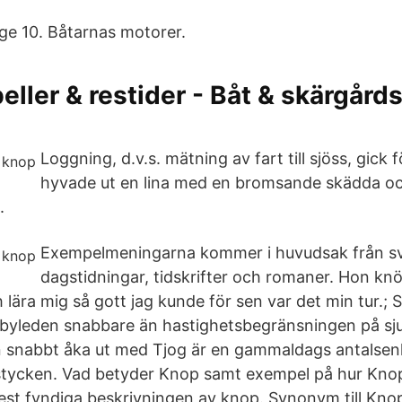
age 10. Båtarnas motorer.
eller & restider - Båt & skärgård
Loggning, d.v.s. mätning av fart till sjöss, gick f
hyvade ut en lina med en bromsande skädda o
.
Exempelmeningarna kommer i huvudsak från s
dagstidningar, tidskrifter och romaner. Hon kn
h lära mig så gott jag kunde för sen var det min tur.; 
yleden snabbare än hastighetsbegränsningen på sj
snabbt åka ut med Tjog är en gammaldags antalsenh
tycken. Vad betyder Knop samt exempel på hur Kno
st fyndiga beskrivningen av knop. Synonym till Knop