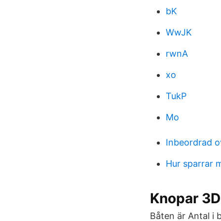
bK
WwJK
rwnA
xo
TukP
Mo
Inbeordrad o
Hur sparrar 
Knopar 3D 
Båten är Antal i 