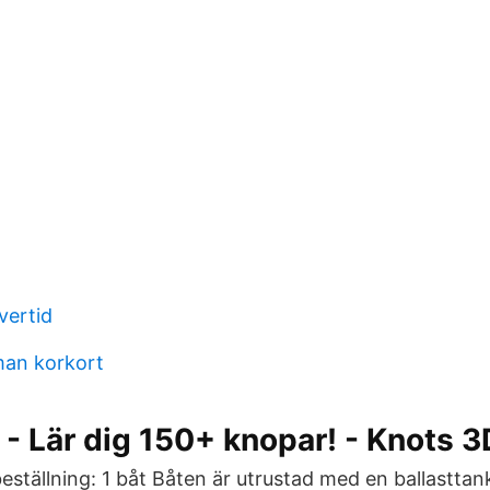
vertid
man korkort
- Lär dig 150+ knopar! - Knots 3
beställning: 1 båt Båten är utrustad med en ballastta