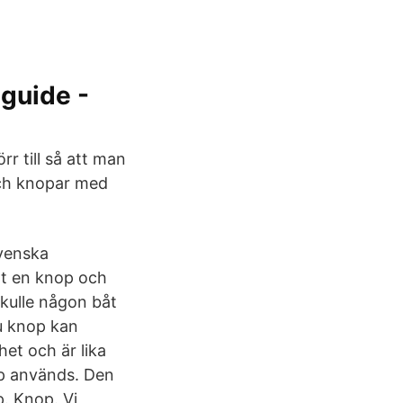
sguide -
örr till så att man
ch knopar med
venska
öt en knop och
Skulle någon båt
u knop kan
et och är lika
p används. Den
. Knop. Vi