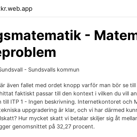
zkr.web.app
gsmatematik - Matem
eproblem
- Sundsvall - Sundsvalls kommun
r även fallet med ordet knopp varför man bör se till 
tat faktiskt passar till den kontext i vilken du vill 
 till ITP 1 - Ingen beskrivning. Internetkontoret och 
tekniska uppgradering är klar, och vi har därmed ku
att? Hur mycket skatt vi betalar skiljer sig åt mellan
igger genomsnittet på 32,27 procent.