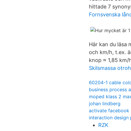
hittade 7 synonym
Fornsvenska lån
Här kan du läsa
och km/h, t.ex. 
knop ≈ 1,85 km/h
Skilsmassa otroh
60204-1 cable col
business process a
moped klass 2 max
johan lindberg
activate facebook 
interaction design
RZK