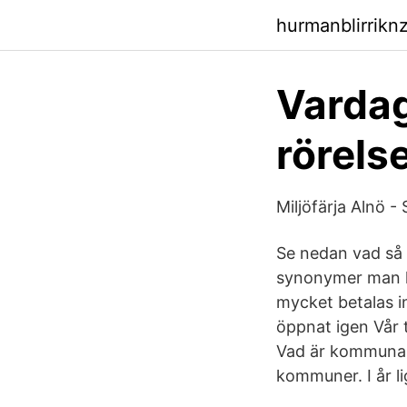
hurmanblirrikn
Varda
rörels
Miljöfärja Alnö 
Se nedan vad så ä
synonymer man hit
mycket betalas in
öppnat igen Vår 
Vad är kommunalsk
kommuner. I år l